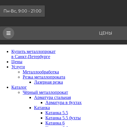
Пн-Вс, 9:00 - 21:00
ЦЕНЫ
Купить металлопрокат
в Санкт-Петербурге
Цены
Услуги
Металлообработка
Резка металлопроката
Лазерная резка
Каталог
Чёрный металлопрокат
Арматура стальная
Арматура в бухтах
Катанка
Катанка 5.5
Катанка 5.5 бухты
Катанка 6